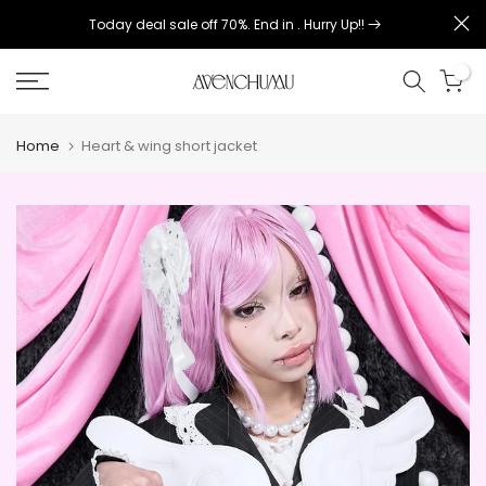
コ
Today deal sale off 70%. End in
. Hurry Up!!
ン
テ
0
ン
ツ
へ
Home
Heart & wing short jacket
ス
キ
ッ
プ